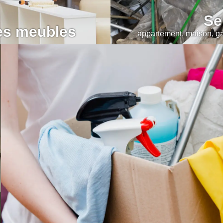
Se
es meubles
appartement, maison, gar