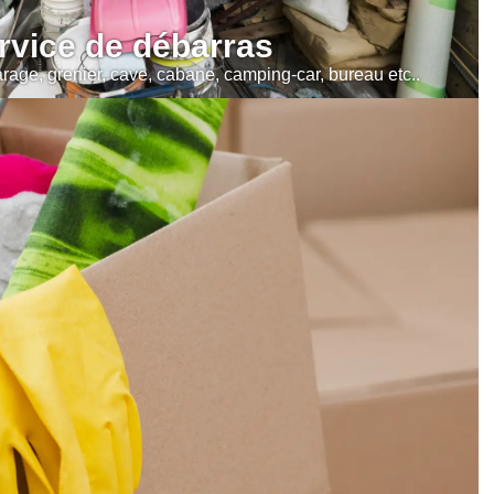
rvice de débarras
age, grenier, cave, cabane, camping-car, bureau etc..