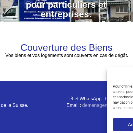
pour particuliers et
entreprises.
Couverture des Biens
Vos biens et vos logements sont couverts en cas de dégât.
Pour offrir 
cookies pour
ces technolo
Tél et WhatsApp :
076 518 25 
navigation ou
de la Suisse.
Email :
demenagementtomas@g
consentement
Ac