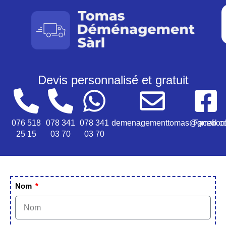
Devis personnalisé et gratuit
076 518
078 341
078 341
demenagementtomas@gmail.c
Faceboo
25 15
03 70
03 70
Nom