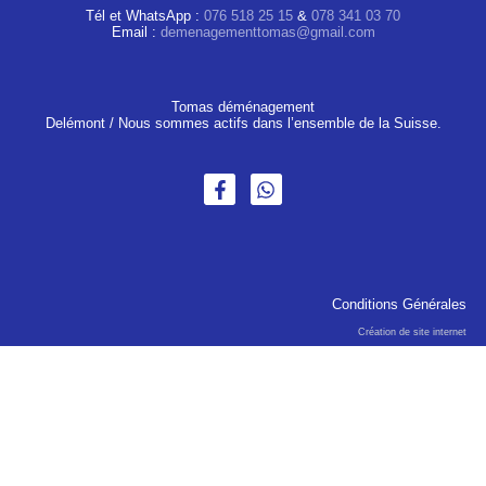
Tél et WhatsApp :
076 518 25 15
&
078 341 03 70
Email :
demenagementtomas@gmail.com
Tomas déménagement
Delémont / Nous sommes actifs dans l’ensemble de la Suisse.
Conditions Générales
Création de site internet